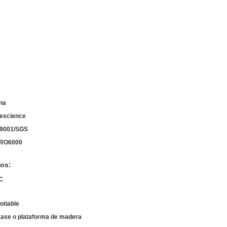
na
escience
9001/SGS
RO6000
os:
C
otiable
ase o plataforma de madera