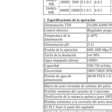
SWRO-
30000
5000
0.1-0.3
4-6.5
30K
SWRO-
60000
10000
0.1-0.3
4-6.5
60K
2.
Especificaciones de la operación
Alimentación TDS
10,000-42000 
Control eléctrico
Regulador progr
Temperatura de la
2-40℃
alimentación
Alimentación pH
3-11
Presión de la operación
600-1000 Mpa PS
>
Tarifa de la desalación
el 98%
<500>
Agua empapada salinaty
Capacidad
500-750 m3/day
Electricidad
380V/50HZ/3PH, e
Presión de agua de
40-80 PSI/0.1-0
alimentación
Marco de acero revestido de carbono del polvo
Prefilter resistente del cartucho de 5 micrones
Dosificación de la sustancia química (para 100
Bombas resistentes a la corrosión del acero ino
El PLC basó el panel del regulador