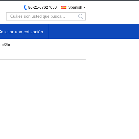
86-21-67627650
Spanish
search
Solicitar una cotización
1m3/hr