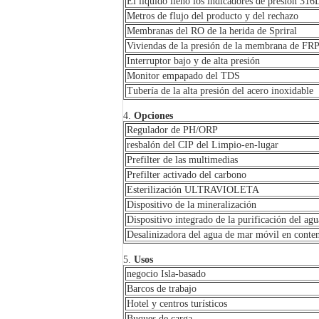
El líquido llenó los indicadores de presión 316
Metros de flujo del producto y del rechazo
Membranas del RO de la herida de Spriral
Viviendas de la presión de la membrana de FRP
Interruptor bajo y de alta presión
Monitor empapado del TDS
Tubería de la alta presión del acero inoxidable
4.
Opciones
Regulador de PH/ORP
resbalón del CIP del Limpio-en-lugar
Prefilter de las multimedias
Prefilter activado del carbono
Esterilización ULTRAVIOLETA
Dispositivo de la mineralización
Dispositivo integrado de la purificación del agu
Desalinizadora del agua de mar móvil en conte
5.
Usos
negocio Isla-basado
Barcos de trabajo
Hotel y centros turísticos
Buques de carga