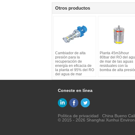
Otros productos
Cambiador de alta
Planta 45m3/hour
presión para la
80bar del RO del ag
recuperación de
de mar de las aguas
energía en eficacia de
residuales con la
la planta el 95% del RO
bomba de alta presió
del agua de mar
Conecte en línea
Política de privacidad
China Bueno Cali
© 2015 - 2026 Shanghai Xunhui Environm
Sitio movil