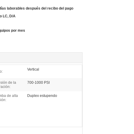
días laborables después del recibo del pago
 o LC, D/A
quipos por mes
Vertical
o:
sión de la
700-1000 PSI
ración:
ba de alta
Duplex estupendo
ión: