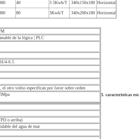
380
40
3.5Kwh/T
340x150x180
Horizontal
380
80
3Kwh/T
340x200x180
Horizontal
PPM
amable de la lógica | PLC
I/4-6.5
l otro voltio especifican por favor sobre orden
.3Mpa
3. características e
TPD o arriba)
xidable del agua de mar