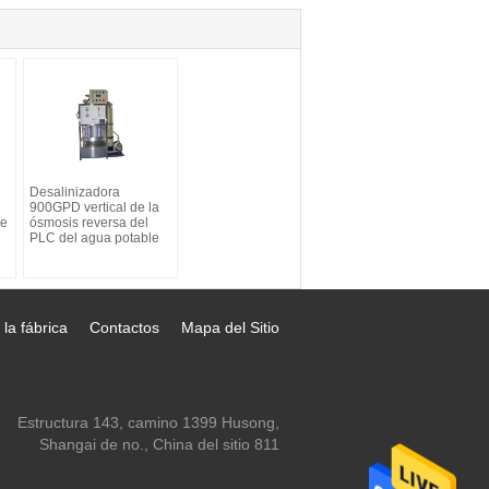
Desalinizadora
900GPD vertical de la
de
ósmosis reversa del
PLC del agua potable
 la fábrica
Contactos
Mapa del Sitio
Estructura 143, camino 1399 Husong,
Shangai de no., China del sitio 811
yf@xun-hui.com