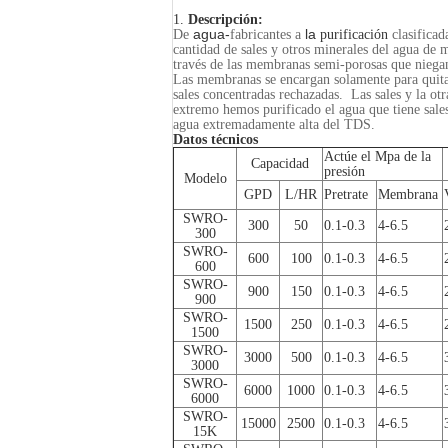
1.
Descripción:
agua-
la
De
fabricantes a
purificación
clasificad
cantidad de sales y otros minerales del agua de 
través de las membranas semi-porosas que niegan 
Las membranas se encargan solamente para quitar
sales concentradas rechazadas. Las sales y la ot
extremo hemos purificado el agua que tiene sale
agua extremadamente alta del TDS.
Datos técnicos
Actúe el Mpa de la
Capacidad
presión
Modelo
GPD
L/HR
Pretrate
Membrana
SWRO-
300
50
0.1-0.3
4-6.5
300
SWRO-
600
100
0.1-0.3
4-6.5
600
SWRO-
900
150
0.1-0.3
4-6.5
900
SWRO-
1500
250
0.1-0.3
4-6.5
1500
SWRO-
3000
500
0.1-0.3
4-6.5
3000
SWRO-
6000
1000
0.1-0.3
4-6.5
6000
SWRO-
15000
2500
0.1-0.3
4-6.5
15K