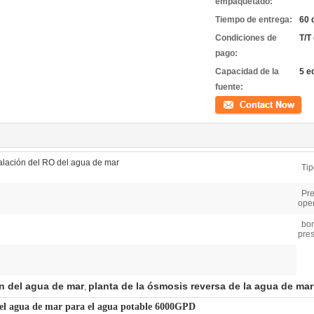
empaquetado:
Tiempo de entrega:
60 
Condiciones de
T/T
pago:
Capacidad de la
5 e
fuente:
Contacto
salación del RO del agua de mar
Tip
Pre
ope
bom
pres
n del agua de mar
planta de la ósmosis reversa de la agua de mar
,
 del agua de mar para el agua potable 6000GPD