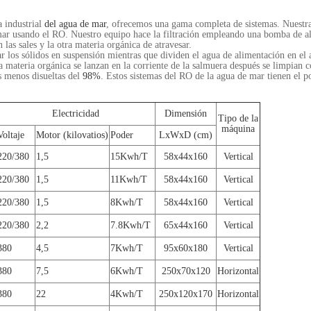
a industrial
del agua de mar
, ofrecemos una gama completa de sistemas. Nuestra
mar usando el RO. Nuestro equipo hace la filtración empleando una bomba de alt
las sales y la otra materia orgánica de atravesar.
 los sólidos en suspensión mientras que dividen el agua de alimentación en el a
ra materia orgánica se lanzan en la corriente de la salmuera después se limpian 
s menos disueltas del
98%
. Estos sistemas del RO de la agua de mar tienen el po
Electricidad
Dimensión
Tipo de la
máquina
Voltaje
Motor (kilovatios)
Poder
LxWxD (cm)
220/380
1,5
15Kwh/T
58x44x160
Vertical
220/380
1,5
11Kwh/T
58x44x160
Vertical
220/380
1,5
8Kwh/T
58x44x160
Vertical
220/380
2,2
7.8Kwh/T
65x44x160
Vertical
380
4,5
7Kwh/T
95x60x180
Vertical
380
7,5
6Kwh/T
250x70x120
Horizontal
380
22
4Kwh/T
250x120x170
Horizontal