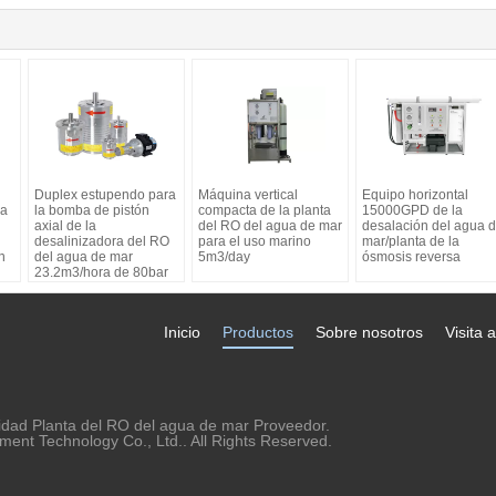
Duplex estupendo para
Máquina vertical
Equipo horizontal
ua
la bomba de pistón
compacta de la planta
15000GPD de la
axial de la
del RO del agua de mar
desalación del agua 
desalinizadora del RO
para el uso marino
mar/planta de la
n
del agua de mar
5m3/day
ósmosis reversa
23.2m3/hora de 80bar
Inicio
Productos
Sobre nosotros
Visita a
dad Planta del RO del agua de mar Proveedor.
ent Technology Co., Ltd.. All Rights Reserved.